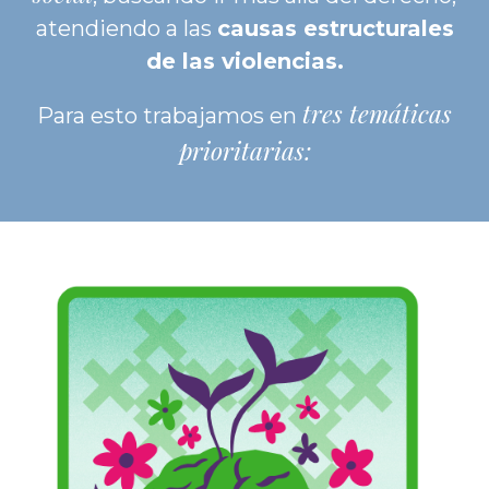
atendiendo a las
causas estructurales
de las violencias.
tres temáticas
Para esto trabajamos en
prioritarias: