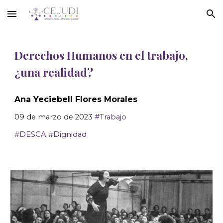
Skip to main content
Skip to navigation
Derechos Humanos en el trabajo,
¿una realidad?
Ana Yeciebell Flores Morales
0
9
de marzo de 202
3
#
Trabajo
#
DESCA
#
Dignidad