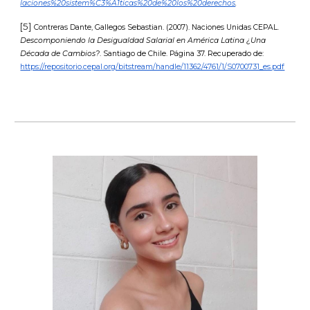
laciones%20sistem%C3%A1ticas%20de%20los%20derechos
.
[
5
]
Contreras Dante, Gallegos Sebastian. (2007). Naciones Unidas CEPAL.
Descomponiendo la Desigualdad Salarial en América Latina ¿Una
Década de Cambios?
. Santiago de Chile. Página 37. Recuperado de:
https://repositorio.cepal.org/bitstream/handle/11362/4761/1/S0700731_es.pdf