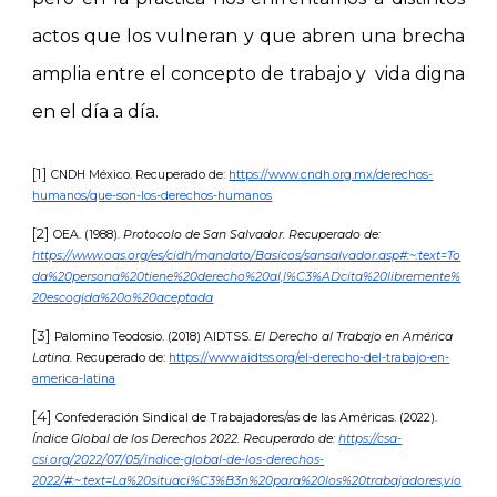
actos que los vulneran y que abren una brecha
amplia entre el concepto de trabajo y vida digna
en el día a día.
[1]
CNDH México. Recuperado de:
https://www.cndh.org.mx/derechos-
humanos/que-son-los-derechos-humanos
[2]
OEA. (1988).
Protocolo de San Salvador. Recuperado de:
https://www.oas.org/es/cidh/mandato/Basicos/sansalvador.asp#:~:text=To
da%20persona%20tiene%20derecho%20al,l%C3%ADcita%20libremente%
20escogida%20o%20aceptada
[3]
Palomino Teodosio. (2018) AIDTSS.
El Derecho al Trabajo en América
Latina.
Recuperado de:
https://www.aidtss.org/el-derecho-del-trabajo-en-
america-latina
[
4
]
Confederación Sindical de Trabajadores/as de las Américas. (2022).
Índice Global de los Derechos 2022. Recuperado de:
https://csa-
csi.org/2022/07/05/indice-global-de-los-derechos-
2022/#:~:text=La%20situaci%C3%B3n%20para%20los%20trabajadores,vio